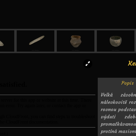
Ke
Popis
Velká zásob
nálevkovitě ro
rovnou podstav
výduti zdo
promačkávano
protíná masivní