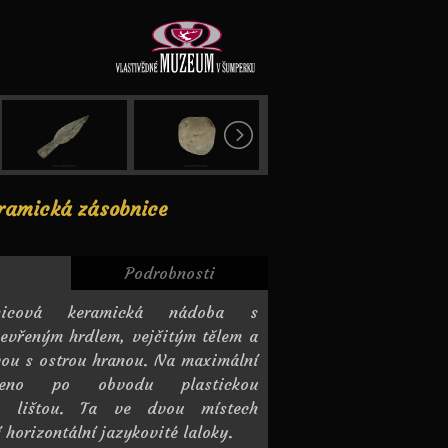
ramická zásobnice
Podrobnosti
nicová keramická nádoba s
zevřeným hrdlem, vejčitým tělem a
ou s ostrou hranou. Na maximální
beno po obvodu plastickou
u lištou. Ta ve dvou místech
 horizontální jazykovité laloky.