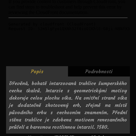
Popis
Podrobnosti
Dřevěná, bohatě intarzovaná truhlice šumperského
cechu tkalců. Intarzie s geometrickými motivy
dekoruje celou plochu víka. Na vnitřní straně víka
je dodatečně zhotovený erb, zřejmě na místě
původního erbu s cechovním znamením. Přední
stěna truhlice je zdobena motivem renesančního
průčelí a barevnou rostlinnou intarzií. 1580.