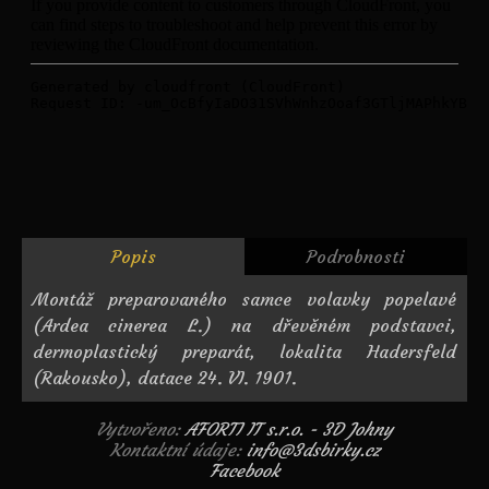
Popis
Podrobnosti
Montáž preparovaného samce volavky popelavé
(Ardea cinerea L.) na dřevěném podstavci,
dermoplastický preparát, lokalita Hadersfeld
(Rakousko), datace 24. VI. 1901.
Vytvořeno:
AFORTI IT s.r.o. - 3D Johny
Kontaktní údaje:
info@3dsbirky.cz
Facebook