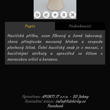
Popis
Podrobnosti
Hasičská přilba, zvon fíbrový a černě lakovaný,
shora přinýtován mosazný hřeben a zespodu
plechový štítek. Čelní hasičský znak je z mosazi, s
hasičskými atributy a uprostřed se štítem s
moravskou orlicí a korunou.
Vytvořeno:
AFORTI IT s.r.o. - 3D Johny
Kontaktní údaje:
info@3dsbirky.cz
Facebook