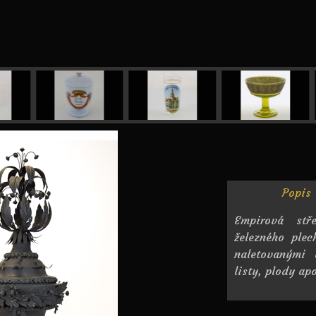
Popis
Empirová stř
železného ple
naletovanými 
listy, plody ap