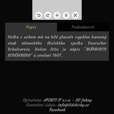
Popis
Podrobnosti
Holba s uchem má na bílé glazuře vypálen barevný
znak německého školského spolku Deutscher
Schulverein. Kolem štítu je nápis "MÄHRISCH
SCHÖNBERG" a vročení 1907.
Vytvořeno:
AFORTI IT s.r.o. - 3D Johny
Kontaktní údaje:
info@3dsbirky.cz
Facebook