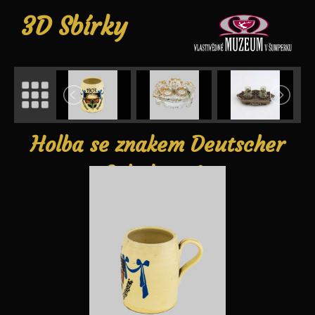
3D Sbírky
Holba se znakem Deutscher
Schulverein