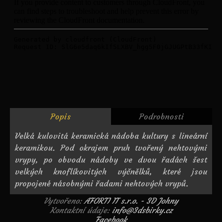
Popis
Podrobnosti
Velká kulovitá keramická nádoba kultury s lineární
keramikou. Pod okrajem pruh tvořený nehtovými
vrypy, po obvodu nádoby ve dvou řadách šest
velkých knoflíkovitých výčnělků, které jsou
propojené násobnými řadami nehtových vrypů.
Vytvořeno:
AFORTI IT s.r.o. - 3D Johny
Kontaktní údaje:
info@3dsbirky.cz
Facebook